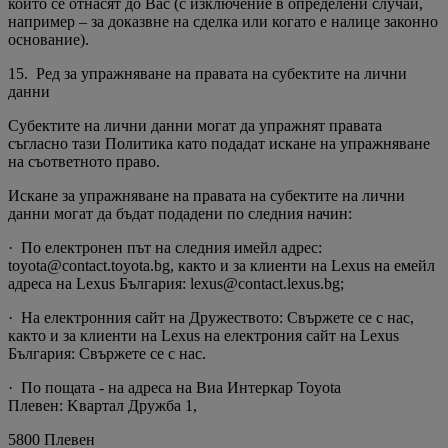
които се отнасят до Вас (с изключение в определени случаи,
например – за доказвне на сделка или когато е налице законно
основание).
15. Ред за упражняване на правата на субектите на лични
данни
Субектите на лични данни могат да упражнят правата
съгласно тази Политика като подадат искане на упражняване
на съответното право.
Искане за упражняване на правата на субектите на лични
данни могат да бъдат подадени по следния начин:
· По електронен път на следния имейл адрес:
toyota@contact.toyota.bg, както и за клиенти на Lexus на емейл
адреса на Lexus България: lexus@contact.lexus.bg;
· На електронния сайт на Дружеството: Свържете се с нас,
както и за клиенти на Lexus на електрония сайт на Lexus
България: Свържете се с нас.
· По пощата - на адреса на Виа Интеркар Toyota
Плевен: Kвартал Дружба 1,
5800 Плевен