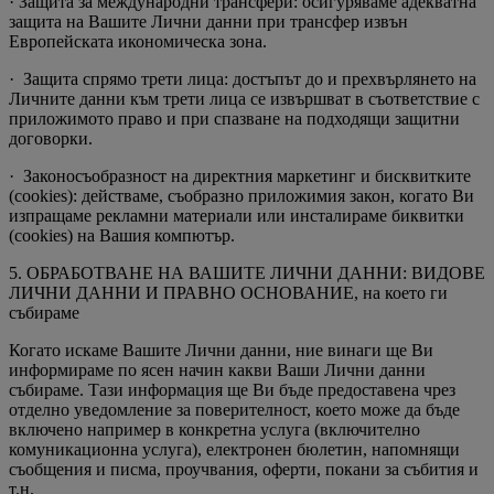
· Защита за международни трансфери: осигуряваме адекватна
защита на Вашите Лични данни при трансфер извън
Европейската икономическа зона.
· Защита спрямо трети лица: достъпът до и прехвърлянето на
Личните данни към трети лица се извършват в съответствие с
приложимото правo и при спазване на подходящи защитни
договорки.
· Законосъобразност на директния маркетинг и бисквитките
(cookies): действаме, съобразно приложимия закон, когато Ви
изпращаме рекламни материали или инсталираме биквитки
(cookies) на Вашия компютър.
5. ОБРАБОТВАНЕ НА ВАШИТЕ ЛИЧНИ ДАННИ: ВИДОВЕ
ЛИЧНИ ДАННИ И ПРАВНО ОСНОВАНИЕ, на което ги
събираме
Когато искаме Вашите Лични данни, ние винаги ще Ви
информираме по ясен начин какви Ваши Лични данни
събираме. Тази информация ще Ви бъде предоставена чрез
отделно уведомление за поверителност, което може да бъде
включено например в конкретна услуга (включително
комуникационна услуга), електронен бюлетин, напомнящи
съобщения и писма, проучвания, оферти, покани за събития и
т.н.