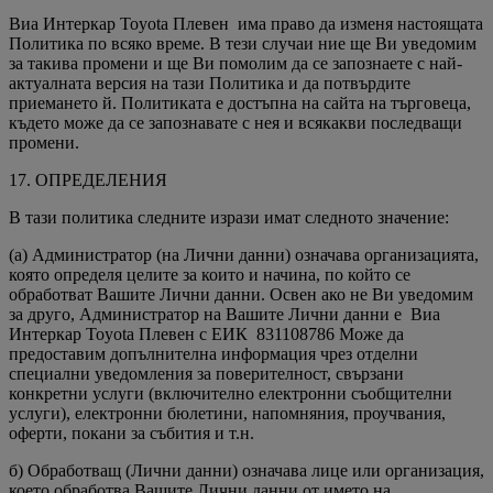
Виа Интеркар Toyota Плевен има право да изменя настоящата
Политика по всяко време. В тези случаи ние ще Ви уведомим
за такива промени и ще Ви помолим да се запознаете с най-
актуалната версия на тази Политика и да потвърдите
приемането й. Политиката е достъпна на сайта на търговеца,
където може да се запознавате с нея и всякакви последващи
промени.
17. ОПРЕДЕЛЕНИЯ
В тази политика следните изрази имат следното значение:
(a) Администратор (на Лични данни) означава организацията,
която определя целите за които и начина, по който се
обработват Вашите Лични данни. Освен ако не Ви уведомим
за друго, Администратор на Вашите Лични данни е Виа
Интеркар Toyota Плевен с ЕИК 831108786 Може да
предоставим допълнителна информация чрез отделни
специални уведомления за поверителност, свързани
конкретни услуги (включително електронни съобщителни
услуги), електронни бюлетини, напомняния, проучвания,
оферти, покани за събития и т.н.
б) Обработващ (Лични данни) означава лице или организация,
което обработва Вашите Лични данни от името на