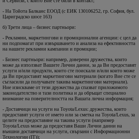
и Сервизи, с които Вие сте били в контакт;
- На Тойота Балканс ЕООД (с ЕИК 130106252, гр. София, бул.
Цариградско шосе 163)
б) Трети лица – бизнес партньори:
- Рекламни, маркетингови и промоционални агенции: с цел да
ни подпомагат при извършването и анализа на ефективността
на нашите рекламни кампании и промоции;
- Бизнес партньори: например, доверени дружества, които
може да използват Вашите Лични данни, за да Ви предоставят
услуги и/или продукти, които сте поискали и/или които може
да Ви предоставят маркетингови материали (когато Вие сте се
съгласили да получавате такива маркетингови материали).
Ние изискваме от тези дружества да спазват приложимото
законодателство и тази политика и да обръщат специално
внимание на поверителността на Вашата лична информация;
- Доставчици на услуги на Toyota/Lexus: дружества, които
предоставят услуги от името или за сметка на Toyota/Lexus, за
целите на предоставяне на такива услуги (например
Toyota/Lexus може да предоставя Ваши Лични данни на
външни доставчици на услуги, свързани с Информационни
Технологии (IT));