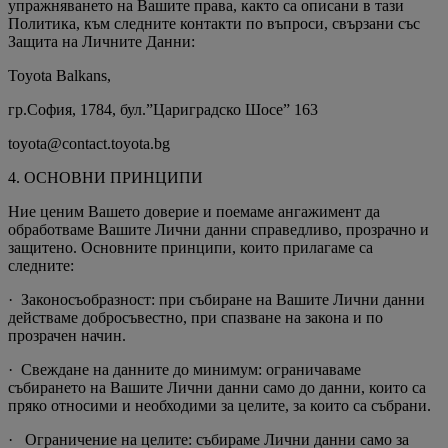
упражняването на Вашите права, както са описани в тази
Политика, към следните контакти по въпроси, свързани със
Защита на Личните Данни:
Toyota Balkans,
гр.София, 1784, бул.”Цариградско Шосе” 163
toyota@contact.toyota.bg
4. ОСНОВНИ ПРИНЦИПИ
Ние ценим Вашето доверие и поемаме ангажимент да
обработваме Вашите Лични данни справедливо, прозрачно и
защитено. Основните принципи, които прилагаме са
следните:
· Законосъобразност: при събиране на Вашите Лични данни
действаме добросъвестно, при спазване на закона и по
прозрачен начин.
· Свеждане на данните до минимум: ограничаваме
събирането на Вашите Лични данни само до данни, които са
пряко относими и необходими за целите, за които са събрани.
· Ограничение на целите: събираме Лични данни само за