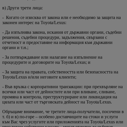
в) Други трети лица:
- Когато се изисква от закона или е необходимо за защита на
законен интерес на Toyota/Lexus:
- Да изпълнява закона, искания от държавни органи, съдебни
решения, съдебни процедури, задължения, свързани с
отчетност и предоставяне на информация към държавни
органи и т.н.;
- За потвърждаване или налагане на изпълнение на
процедурите и договорите на Toyota/Lexus; и
- За защита на правата, собствеността или безопасността на
Toyota/Lexus и/или неговите клиенти;
- Във връзка с корпоративни транзакции: при прехвърляне на
всички или част от дейностите или при вливане, сливане,
промяна в контрола, преструктуриране или ликвидация на
цялата или част от търговската дейност на Toyota/Lexus.
Обръщаме внимание, че третите лица-получатели, посочени в
т. б) и в) по-горе – особено доставчиците на стоки и услуги
към Вас чрез услугите или приложенията на Toyota/Lexus или
чрез техни собствени канали – могат отделно да събират