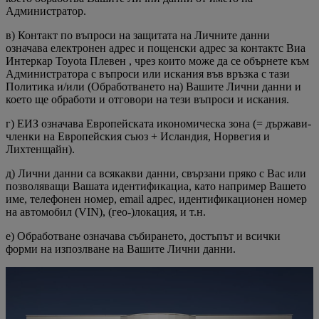
Администратор.
в) Контакт по въпроси на защитата на Личните данни
означава електронен адрес и пощенски адрес за контактс Виа
Интеркар Toyota Плевен , чрез които може да се обърнете към
Администратора с въпроси или искания във връзка с тази
Политика и/или (Обработването на) Вашите Лични данни и
което ще обработи и отговори на тези въпроси и искания.
г) ЕИЗ означава Европейската икономическа зона (= държави-
членки на Европейския съюз + Исландия, Норвегия и
Лихтенщайн).
д) Лични данни са всякакви данни, свързани пряко с Вас или
позволяващи Вашата идентификациа, като например Вашето
име, телефонен номер, email адрес, идентификационен номер
на автомобил (VIN), (гео-)локация, и т.н.
е) Обработване означава събирането, достъпът и всички
форми на изпозлване на Вашите Лични данни.