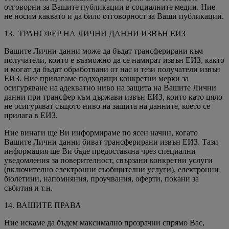
отговорни за Вашите публикации в социалните медии. Ние
не носим каквато и да било отговорност за Ваши публикации.
13. ТРАНСФЕР НА ЛИЧНИ ДАННИ ИЗВЪН ЕИЗ
Вашите Лични данни може да бъдат трансферирани към
получатели, които е възможно да се намират извън ЕИЗ, както
и могат да бъдат обработвани от нас и тези получатели извън
ЕИЗ. Ние прилагаме подходящи конкретни мерки за
осигуряване на адекватно ниво на защита на Вашите Лични
данни при трансфер към държави извън ЕИЗ, които като цяло
не осигуряват същото ниво на защита на данните, което се
прилага в ЕИЗ.
Ние винаги ще Ви информираме по ясен начин, когато
Вашите Лични данни биват трансферирани извън ЕИЗ. Тази
информация ще Ви бъде предоставяна чрез специални
уведомления за поверителност, свързани конкретни услуги
(включително електронни съобщителни услуги), електронни
бюлетини, напомняния, проучвания, оферти, покани за
събития и т.н.
14. ВАШИТЕ ПРАВА
Ние искаме да бъдем максимално прозрачни спрямо Вас,