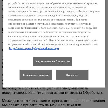
устройство ви за следните цели: подобряване на преживяването по време на
Лични данни, Обработване, Администратор на Лични данни
посещение на сайта ни, статистика на посещаемостта, показване на
и др.).
персонализирани реклами при посещение на партньорски сайтове и измерване
на тяхното въздействие, използване на данни за геолокация, за да ви
2. КОЙ ОТГОВАРЯ ЗА ОБРАБОТКАТА НА ВАШИТЕ
предлагаме възможности във връзка със социални медии. За повече
ЛИЧНИ ДАННИ?
информация за нашата политика за бисквитките, прочетете Политика и
настройки За "Бисквитки". . Като натиснете бутона „Приемам“ по-долу, Вие
Виа Интеркар Toyota Плевен (“Тойота”, “ние”, “нас” и
се съгласявате с използването на бисквитки за горепосочените цели. За
”нашите”)
управление на предпочитанията относно бисквитките натиснете тук:
„Управление на моите бисквитки“. Някои бисквитки са стриктно необходими
Адрес: Kвартал Дружба 1, 5800 Плевен
за правилната работа на сайта и нашите услуги и се инсталират автоматично.
https://www.toyota.bg/legal/cookie-settings
България
3. Към кого може да се обърнете, в случай, че имате въпроси
Управление на бисквитки
или искания? Контакт за въпроси във връзка СЪС ЗАЩИТА
НА личните данни
Организирали сме възможност за контакт по въпроси,
Отхвърлям всички
Приемам
свързани със Защита на Личните Данни, където ще
отговаряме на Вашите въпроси или искания, свързани с
настоящата Политика, специалните уведомления за
поверителност, Вашите Лични данни (и тяхната Обработка).
Може да отнасяте всякакви въпроси, искания или оплаквания
във връзка с прилагането на тази Политика или