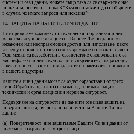
системи и бази данни, можете също така да се свържете с нас
по начина, посочен в точка 3 “Към кого можете да се обърнете
в случай, че имате въпроси или искания?”.
10. ЗАЩИТА НА ВАШИТЕ ЛИЧНИ ДАННИ
Ние прилагаме комплекс от технически и организационни
мерки за сигурност за защита на Вашите Лични данни от
незаконен или неоправомощен достъп или използване, както
и срещу инцидентна загуба или увреждане на тяхната цялост.
Тези мерки са разработени в съответствие с използваните от
нас информационни технологии и свързаните с тях разходи,
както и при спазване на стандартите и практиките, прилагани
в нашата индустрия.
Вашите Лични данни могат да бъдат обработвани от трето
лице-Обработващ, ако то се съгласи да прилага същите
технически и организационни мерки за сигурност.
Поддържане на сигурността на данните означава защита на
поверителността, цялостта и наличието на Вашите Лични
данни:
(a) Поверителност: ние защитаваме Вашите Лични данни от
нежелано разкриване към трети лица.