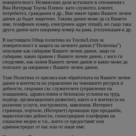
поверителност. Независимо дали встъпвате в отношения с
Виа Интеркар Toyota Плевен като служител, клиент,
потребител, гражданин и др., Вие имате право Вашите лични
данни да бъдат защитени. Такива данни може да са Вашето
име, телефонен номер, електронен адрес (email), но също така
други данни като например номер на рама, (гео)локация и др.
В настоящата Обща политика на Toyota/Lexus за
поверителност и защита на личните данни (“Политика”)
описваме как събираме Вашите лични данни, защо ги
събираме, какво правим с Вашите лични данни, с кого ги
споделяме, как пазим Вашите лични данни и какво може да
поискате да направим с Вашите лични данни.
Тази Политика се прилага към обработката на Вашите лични
данни в контекста на управление на човешките ресурси и
дейности, свързани със служителите (управление на
плащанията, здравословни и безопасни условия на труд,
подбор, организационно развитие), както и в контекста на
различни услуги, инструменти, заявления, Интернет
страници, портали, (Интернет) промоции при продажби,
маркетингови дейности, спонсорирани платформи на
социални медии и т.н., които се предоставят или
администрират от нас или от наше име.