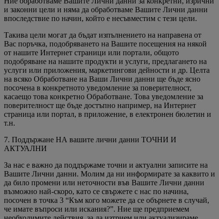
Ние обработваме Вашите Лични данни за конкретни, изрични
и законни цели и няма да обработваме Вашите Лични данни
впоследствие по начин, който е несъвместим с тези цели.
Такива цели могат да бъдат изпълнението на направена от
Вас поръчка, подобряването на Вашите посещения на някой
от нашите Интернет страници или портали, общото
подобряване на нашите продукти и услуги, предлагането на
услуги или приложения, маркетингови дейности и др. Целта
на всяко Обработване на Ваши Лични данни ще бъде ясно
посочена в конкретното уведомление за поверителност,
касаещо това конкретно Обработване. Това уведомление за
поверителност ще бъде достъпно например, на Интернет
страница или портал, в приложение, в електронен бюлетин и
т.н.
7. Поддържане НА вашите лични данни ТОЧНИ И
АКТУАЛНИ
За нас е важно да поддържаме точни и актуални записите на
Вашите Лични данни. Молим да ни информирате за каквито и
да било промени или неточности във Вашите Лични данни
възможно най-скоро, като се свържете с нас по начина,
посочен в точка 3 “Към кого можете да се обърнете в случай,
че имате въпроси или искания?”. Ние ще предприемем
необходимите действия, за да изтрием или актуализираме