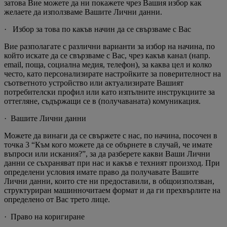
затова Вие можете да ни покажете чрез Вашия избор как
желаете да използваме Вашите Лични данни.
· Избор за това по какъв начин да се свързваме с Вас
Вие разполагате с различни варианти за избор на начина, по
който искате да се свързваме с Вас, чрез какъв канал (напр.
email, поща, социална медия, телефон), за каква цел и колко
често, като персонализирате настройките за поверителност на
съответното устройство или актуализирате Вашият
потребителски профил или като изпълните инструкциите за
оттегляне, съдържащи се в (получаваната) комуникация.
· Вашите Лични данни
Можете да винаги да се свържете с нас, по начина, посочен в
точка 3 “Към кого можете да се обърнете в случай, че имате
въпроси или искания?”, за да разберете какви Ваши Лични
данни се съхраняват при нас и какъв е техният произход. При
определени условия имате право да получавате Вашите
Лични данни, които сте ни предоставили, в общоизползван,
структуриран машинночитаем формат и да ги прехвърлите на
определено от Вас трето лице.
· Право на коригиране