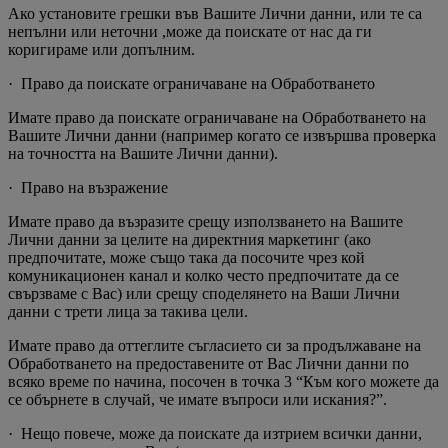
Ако установите грешки във Вашите Лични данни, или те са
непълни или неточни ,може да поискате от нас да ги
коригираме или допълним.
· Право да поискате ограничаване на Обработването
Имате право да поискате ограничаване на Обработването на
Вашите Лични данни (например когато се извършва проверка
на точността на Вашите Лични данни).
· Право на възражение
Имате право да възразите срещу използването на Вашите
Лични данни за целите на директния маркетинг (ако
предпочитате, може също така да посочите чрез кой
комуникационен канал и колко често предпочитате да се
свързваме с Вас) или срещу споделянето на Ваши Лични
данни с трети лица за такива цели.
Имате право да оттеглите съгласието си за продължаване на
Обработването на предоставените от Вас Лични данни по
всяко време по начина, посочен в точка 3 “Към кого можете да
се обърнете в случай, че имате въпроси или искания?”.
· Нещо повече, може да поискате да изтрием всички данни,