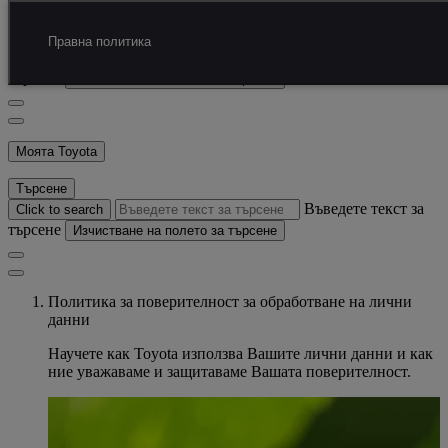
Преминаване към основното съдържание.
(Натиснете Enter)
Търсене
Правна политика
Въведете текст за
Click to search
търсене
Изчистване на полето за търсене
Моята Toyota
Търсене
Въведете текст за
Click to search
търсене
Изчистване на полето за търсене
Политика за поверителност за обработване на лични
данни
Научете как Toyota използва Вашите лични данни и как
ние уважаваме и защитаваме Вашата поверителност.