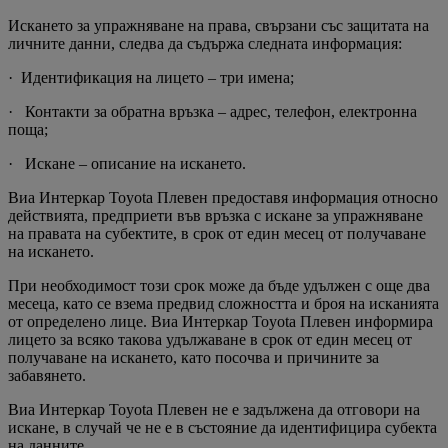
Искането за упражняване на права, свързани със защитата на
личните данни, следва да съдържа следната информация:
· Идентификация на лицето – три имена;
· Контакти за обратна връзка – адрес, телефон, електронна
поща;
· Искане – описание на искането.
Виа Интеркар Toyota Плевен предоставя информация относно
действията, предприети във връзка с искане за упражняване
на правата на субектите, в срок от един месец от получаване
на искането.
При необходимост този срок може да бъде удължен с още два
месеца, като се взема предвид сложността и броя на исканията
от определено лице. Виа Интеркар Toyota Плевен информира
лицето за всяко такова удължаване в срок от един месец от
получаване на искането, като посочва и причините за
забавянето.
Виа Интеркар Toyota Плевен не е задължена да отговори на
искане, в случай че не е в състояние да идентифицира субекта
на данните.