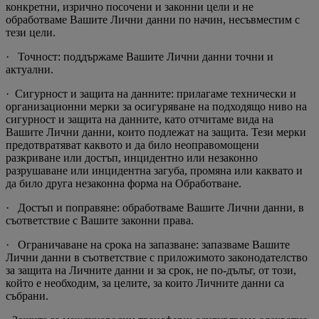
конкретни, изрично посочени и законни цели и не
обработваме Вашите Лични данни по начин, несъвместим с
тези цели.
· Точност: поддържаме Вашите Лични данни точни и
актуални.
· Сигурност и защита на данните: прилагаме технически и
организационни мерки за осигуряване на подходящо ниво на
сигурност и защита на данните, като отчитаме вида на
Вашите Лични данни, които подлежат на защита. Тези мерки
предотвратяват каквото и да било неоправомощени
разкриване или достъп, инцидентно или незаконно
разрушаване или инцидентна загуба, промяна или каквато и
да било друга незаконна форма на Обработване.
· Достъп и поправяне: обработваме Вашите Лични данни, в
съответствие с Вашите законни права.
· Ограничаване на срока на запазване: запазваме Вашите
Лични данни в съответствие с приложимото законодателство
за защита на Личните данни и за срок, не по-дълъг, от този,
който е необходим, за целите, за които Личните данни са
събрани.