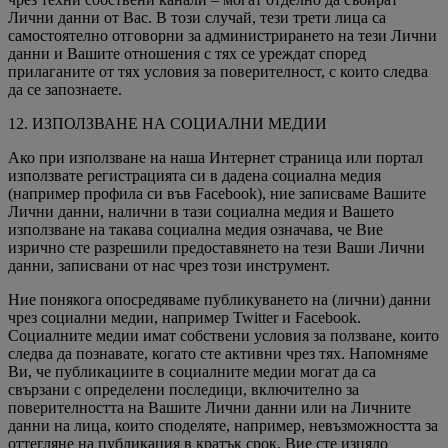
Лични данни от Вас. В този случай, тези трети лица са
самостоятелно отговорни за администрирането на тези Лични
данни и Вашите отношения с тях се уреждат според
прилаганите от тях условия за поверителност, с които следва
да се запознаете.
12. ИЗПОЛЗВАНЕ НА СОЦИАЛНИ МЕДИИ
Ако при използване на наша Интернет страница или портал
използвате регистрацията си в дадена социална медия
(например профила си във Facebook), ние записваме Вашите
Лични данни, налични в тази социална медия и Вашето
използване на такава социална медия означава, че Вие
изрично сте разрешили предоставянето на тези Ваши Лични
данни, записвани от нас чрез този инструмент.
Ние понякога опосредяваме публикуването на (лични) данни
чрез социални медии, например Twitter и Facebook.
Социалните медии имат собствени условия за ползване, които
следва да познавате, когато сте активни чрез тях. Напомняме
Ви, че публикациите в социалните медии могат да са
свързани с определени последици, включително за
поверителността на Вашите Лични данни или на Личните
данни на лица, които споделяте, например, невъзможността за
оттегляне на публикация в кратък срок. Вие сте изцяло